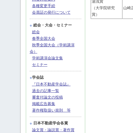
湯浅賞
各種変更手続
（大学院研究
山崎
会員証の発行について
賞）
総会・大会・セミナー
◆
総会
春季全国大会
秋季全国大会（学術講演
会）
学術講演会論文集
セミナー
学会誌
◆
『日本不動産学会誌』
過去の記事一覧
審査付論文の投稿
掲載広告募集
著作権取扱い規則 等
日本不動産学会各賞
◆
論文賞・論説賞・著作賞