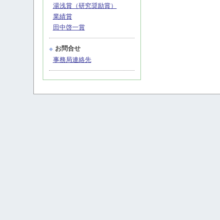
湯浅賞（研究奨励賞）
業績賞
田中啓一賞
お問合せ
◆
事務局連絡先