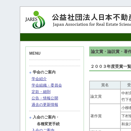
論文賞・論説賞・著
MENU
２００３年度受賞一
学会のご案内
◆
学会紹介
賞名
受
学会組織・委員会
定款・細則
中村
論文賞
公告・情報公開
竹下
過去の更新情報
小柳
著作賞
下村
入会のご案内・
◆
各種変更手続
和泉
入会のご案内